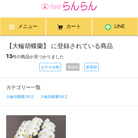
メニュー
カート
LINE
【大輪胡蝶蘭】 に登録されている商品
13
件の商品が見つかりました
おすすめ順
価格順
新着順
カテゴリー一覧
大輪胡蝶蘭3本立
大輪胡蝶蘭5本立