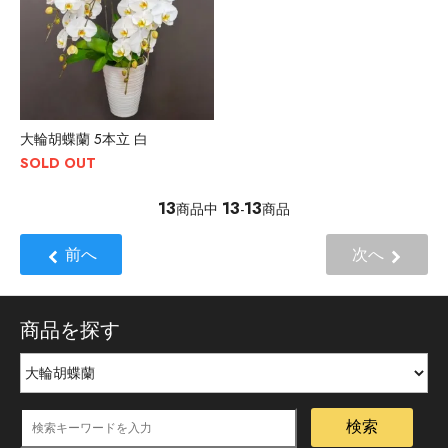
大輪胡蝶蘭 5本立 白
SOLD OUT
13
13
13
商品中
-
商品
前へ
次へ
商品を探す
検索