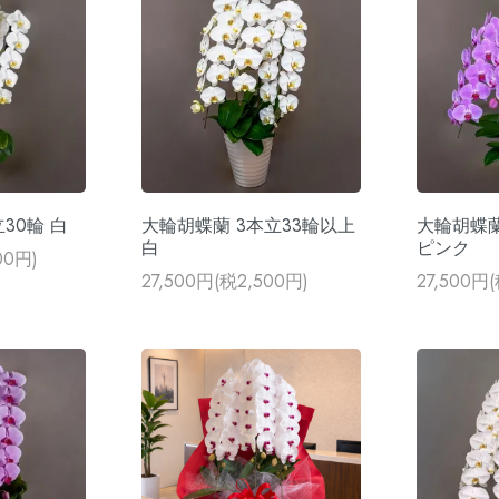
30輪 白
大輪胡蝶蘭 3本立33輪以上
大輪胡蝶蘭
白
ピンク
00円)
27,500円(税2,500円)
27,500円