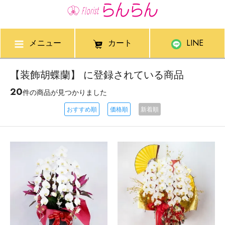
メニュー
カート
LINE
【装飾胡蝶蘭】 に登録されている商品
20
件の商品が見つかりました
おすすめ順
価格順
新着順