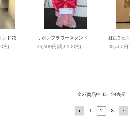
タンド花
リボンフラワースタンド
紅白2段
00円)
38,500円(税3,500円)
38,500円
全
27
商品中
13 - 24
表示
1
2
3