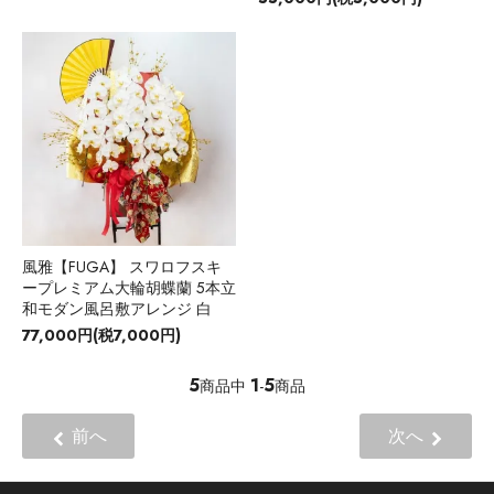
風雅【FUGA】 スワロフスキ
ープレミアム大輪胡蝶蘭 5本立
和モダン風呂敷アレンジ 白
77,000円(税7,000円)
5
1
5
商品中
-
商品
前へ
次へ