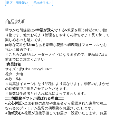
開店・開業祝い
昇格就任祝い
商品説明
華やかな胡蝶蘭は
<幸福が飛んでくる>
繁栄を願う縁起のいい贈
り物です。他のお花より管理もしやすく花持ちがよく長く飾って
楽しめるのも魅力です。
肉厚な花弁が13cmもある豪華な花姿の胡蝶蘭はフォーマルなお
祝いに最適です。
※こちらの商品はオーダーメイドになりますので、納品日の5日
前までにご注文ください
⌇商品詳細
サイズ：約H120cm×W100cm
花弁：大輪
本数：5本
※写真はイメージになり品種により異なります。季節のおまかせ
の胡蝶蘭でご用意させていただきます。
※輪数は生産者と仕入れ状況によって変わります。
::::::胡蝶蘭ギフトが選ばれる理由::::::
<安心保証>
全国有数の産地や生産者から厳選された豪華で端正
な花姿のプレミアム品質の胡蝶蘭をお届けいたします。
<信頼安心>
花屋が直接手渡しでお届け・設置いたします。お届