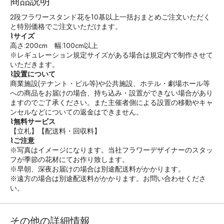
商品説明
2段フラワースタンド花を10基以上一括おまとめご注文いただく
と特別価格でご注文いただけます。
⌇サイズ
高さ:200cm 幅:100cm以上
※レギュレーション規定サイズがある場合は規定内で制作させて
いただきます。
⌇設置について
商業施設(テナント・ビル等)や公共施設、ホテル・劇場ホール等
への商品をお届けの場合、持ち込み・設置ができない場合があり
ますのでご了承ください。また主催者側による設置の移動やキャ
ンセルなどについての返金はできません。
⌇無料サービス
【立札】【配送料・回収料】
⌇ご注意
※写真はイメージになります。当社フラワーデザイナーのスタッ
フが季節の花材にてお作り致します。
※早朝、深夜お届けの場合は別途配送料がかかります。
※遠方の場合は別途配送料がかかります。お問い合わせくださ
い。
その他の詳細情報